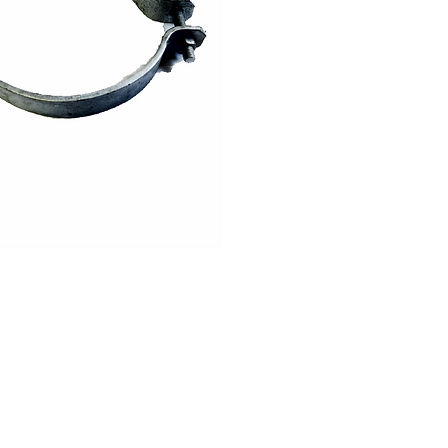
Comunícate al:
Teléfonos: 55 5578 7439 / 55 5578 413