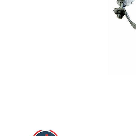
Nos encontramos en:
Mercado Hidalgo Zona Loc. 784 y 785.
Col. Doctores Cuauhtémoc, México D.F