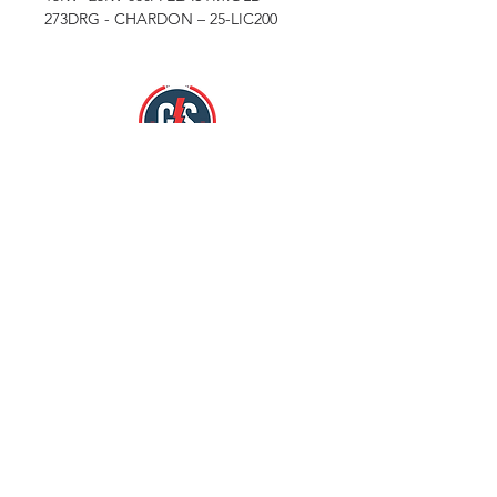
273DRG - CHARDON – 25-LIC200
Nos encontramos en:
Mercado Hidalgo Zona Loc. 784 y 785.
Col. Doctores Cuauhtémoc, México D.F
Comunícate al:
Teléfonos: 55 5578 7439 / 55 5578 413
Nuestras Redes Sociales: