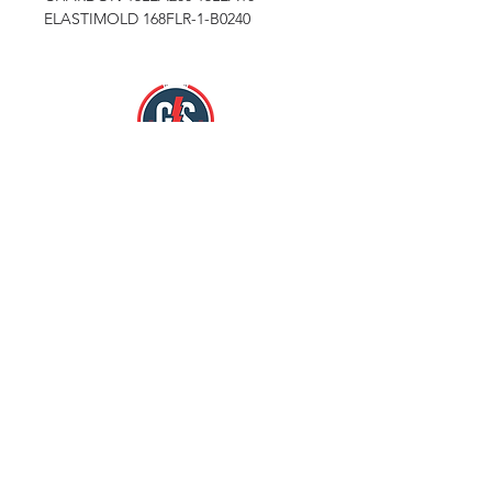
ELASTIMOLD 168FLR-1-B0240
Nos encontramos en:
Mercado Hidalgo Zona Loc. 784 y 785.
Col. Doctores Cuauhtémoc, México D.F
Comunícate al:
Teléfonos: 55 5578 7439 / 55 5578 413
Nuestras Redes Sociales: